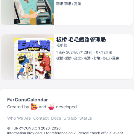
南港
南港>高雄
板桥 毛毛鐵路管理局
毛爪號
1 day 2024/07/12(Fri) - 07/12(Fri)
板桥
板桥>台北>南港>七堵>冬山>羅東
FurConsCalendar
Created by
and
developed
Who We Are
Contact
Docs
GitHub
Status
©️
FURRYCONS.CN
2023
-
2026
Information provided is for reference only. Please check official event