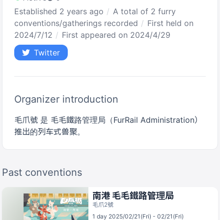
Established 2 years ago
A total of 2 furry
conventions/gatherings recorded
First held on
2024/7/12
First appeared on 2024/4/29
Twitter
Organizer introduction
毛爪號 是 毛毛鐵路管理局（FurRail Administration）
推出的列车式兽聚。
Past conventions
南港 毛毛鐵路管理局
毛爪2號
1 day 2025/02/21(Fri) - 02/21(Fri)