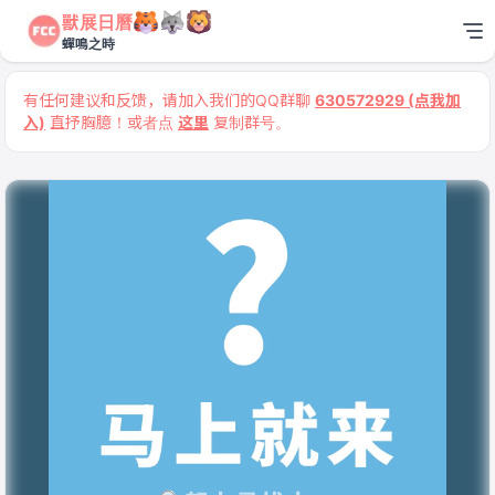
獸展日曆
蟬鳴之時
有任何建议和反馈，请加入我们的QQ群聊
630572929 (点我加
入)
直抒胸臆！或者点
这里
复制群号。