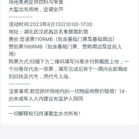
场地免费提供饮料与零食
大型出毛场地，空调全开
-----------
活动时间:2023年8月13日10:00-17:00
地址：湖北武汉武昌区名象居轰趴馆
票价:普通票110RMB（包含基础门票及基础周边）
赞助票198RMB（包含基础门票、赞助周边及提前入
场）
购票方式:扫描下方二维码填写问卷并付款截图上传，一
个问卷仅代表一张票，填写完成后将于一周内在邮箱收
到回执及代号，凭代号入场。
----------
注意事项:若您损坏场地内的一切物品将照价赔偿！14-
的未成年人入内建议有监护人陪同
----------
一切解释权归月漢聚主办方所有！