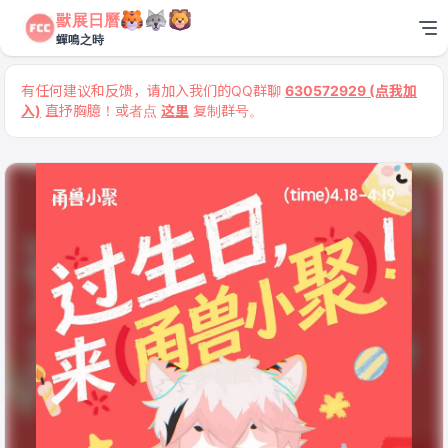
獸展日曆
蟬鳴之時
有任何建议和反馈，请加入我们的QQ群聊
630572929 (点我加
入)
直抒胸臆！或者点
这里
复制群号。