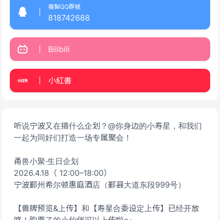
複製QQ群號
818742688
Bilibili
小紅書
听说宁波又在搞什么企划？@你身边的小寿星，和我们
一起为同好们打造一场专属聚会！
甬兽小聚·生日企划
2026.4.18（ 12:00–18:00）
宁波鄞州希尔顿惠庭酒店（鄞县大道东段999号）
【兽牌预览&上传】和【寿星合委设定上传】已经开放