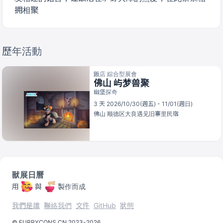
拥相聚
歷年活動
飯店 綜合型展會
佛山 屿梦兽聚
幽堡探奇
3 天 2026/10/30(週五) - 11/01(週日)
佛山
顺德区大良遇见旧寨里民宿
獸展日曆
用
與
製作而成
我們是誰
聯絡我們
文件
GitHub
狀態
©️
FURRYCONS.CN
2023
-
2026