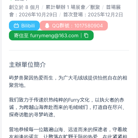
創立於 8 個月
累計舉辦 1 場展會／獸聚
首場展
會：2026年10月29日
首次登場：2025年12月2日
Bilibili
QQ群號：1017580904
寄信至 furrymeng@163.com
主辦單位簡介
屿梦兽聚因热爱而生，为广大毛绒绒提供怡然自在的相
聚营地。
我们致力于传递炽热纯粹的Furry文化，以执火者的赤
诚，为跨越山海奔赴而来的毛绒绒们，打造自在尽兴、
探奇访胜的寻梦屿途。
营地恭候每一位踏遍山海、远道而来的探途者，守着故
友相逢的诺言，让散落在旷野天际的热爱，在此紧紧相