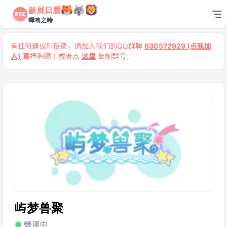
獸展日曆
蟬鳴之時
有任何建议和反馈，请加入我们的QQ群聊
630572929 (点我加
入)
直抒胸臆！或者点
这里
复制群号。
屿梦兽聚
營運中