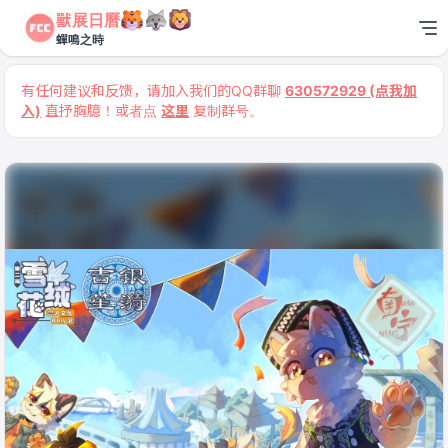
獸展日曆
蟬鳴之時
有任何建议和反馈，请加入我们的QQ群聊
630572929 (点我加
入)
直抒胸臆！或者点
这里
复制群号。