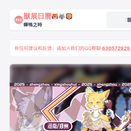
獸展日曆
蟬鳴之時
有任何建议和反馈，请加入我们的QQ群聊
63057292