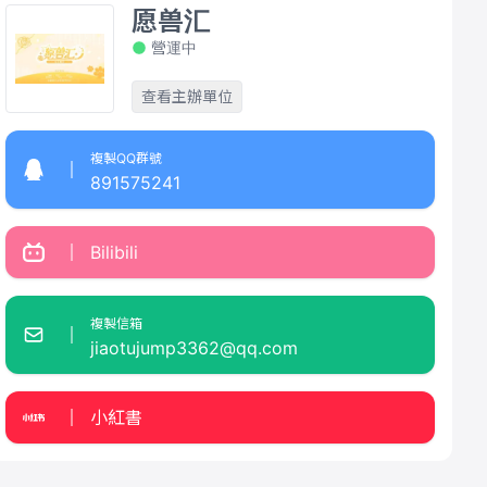
愿兽汇
營運中
查看主辦單位
複製QQ群號
891575241
Bilibili
複製信箱
jiaotujump3362@qq.com
小紅書