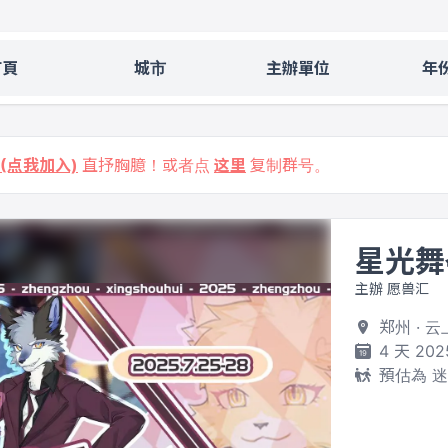
首頁
城市
主辦單位
年
9 (点我加入)
直抒胸臆！或者点
这里
复制群号。
星光舞
主辦 愿兽汇
郑州 · 
4 天 202
預估為 迷