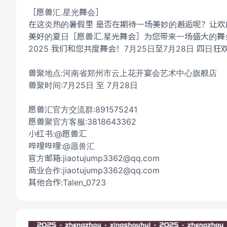
［愿兽汇.星光舞会］
在这炎热的暑假里 是否在期待一场美妙的邂逅呢？让
美好的夏日［愿兽汇.星光舞会］为您带来一场盛大的舞
2025 我们和您共度舞会！7月25日至7月28日 四
兽聚地点:河南省郑州市云上花开宴会艺术中心旗舰店
兽聚时间:7月25日 至 7月28日
愿兽汇官方交流群:891575241
愿兽聚官方客服:3818643362
小红书:@愿兽汇
哔哩哔哩:@愿兽汇
官方邮箱:jiaotujump3362@qq.com
商业合作:jiaotujump3362@qq.com
其他合作:Talen_0723