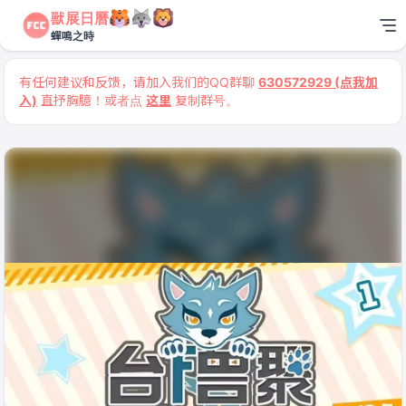
獸展日曆
蟬鳴之時
有任何建议和反馈，请加入我们的QQ群聊
630572929 (点我加
入)
直抒胸臆！或者点
这里
复制群号。