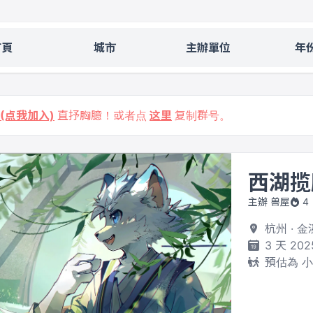
首頁
城市
主辦單位
年
9 (点我加入)
直抒胸臆！或者点
这里
复制群号。
西湖揽
主辦 兽屋
4
杭州 · 
3 天 202
預估為 小