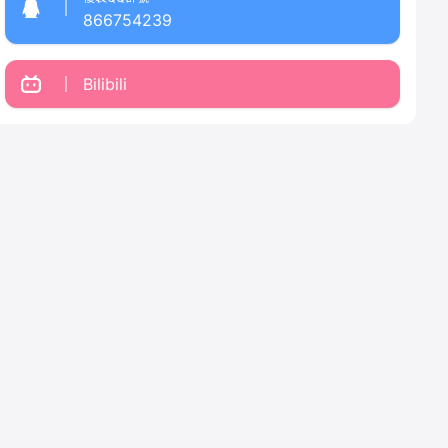
866754239
Bilibili