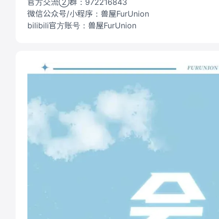
官方交流②群：972216843
微信公众号/小程序：兽屋FurUnion
bilibili官方账号：兽屋FurUnion