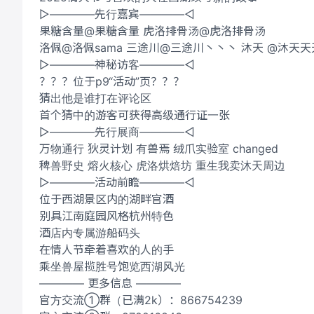
▷————先行嘉宾————◁
果糖含量@果糖含量 虎洛排骨汤@虎洛排骨汤
洛佩@洛佩sama 三途川@三途川丶丶丶 沐天 @沐天天
▷————神秘访客————◁
？？？位于p9“活动”页？？？
猜出他是谁打在评论区
首个猜中的游客可获得高级通行证一张
▷————先行展商————◁
万物通行 狄灵计划 有兽焉 绒爪实验室 changed
稗兽野史 熔火核心 虎洛烘焙坊 重生我卖沐天周边
▷————活动前瞻————◁
位于西湖景区内的湖畔官酒
别具江南庭园风格杭州特色
酒店内专属游船码头
在情人节牵着喜欢的人的手
乘坐兽屋揽胜号饱览西湖风光
———— 更多信息 ————
官方交流①群（已满2k）：866754239