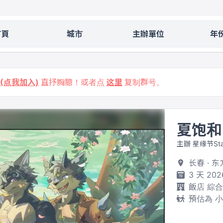
首頁
城市
主辦單位
年
9 (点我加入)
直抒胸臆！或者点
这里
复制群号。
夏饱和
主辦 星缘节St
长春 · 
3 天 202
飯店 綜
預估為 小