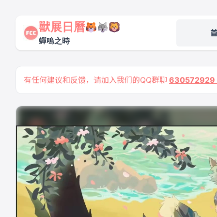
獸展日曆
蟬鳴之時
有任何建议和反馈，请加入我们的QQ群聊
63057292