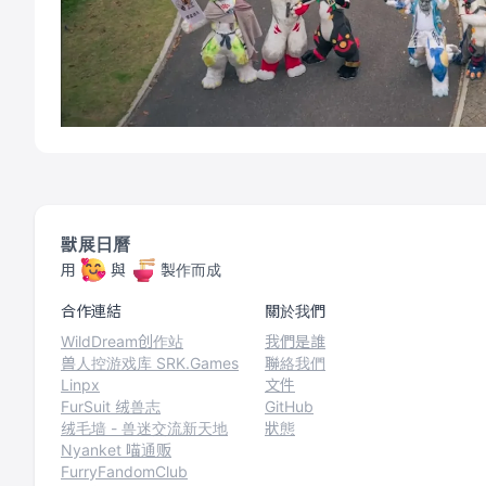
獸展日曆
用
與
製作而成
合作連結
關於我們
WildDream创作站
我們是誰
兽人控游戏库 SRK.Games
聯絡我們
Linpx
文件
FurSuit 绒兽志
GitHub
绒毛墙 - 兽迷交流新天地
狀態
Nyanket 喵通贩
FurryFandomClub