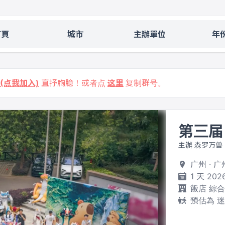
首頁
城市
主辦單位
年
9 (点我加入)
直抒胸臆！或者点
这里
复制群号。
第三届
主辦 森罗万兽
广州 · 
1 天 202
飯店 綜
預估為 迷