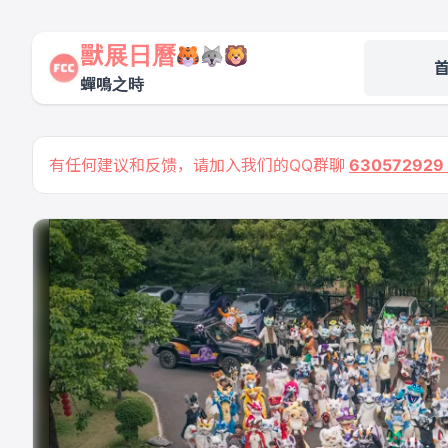
獸展日曆
蟬鳴之時
有任何建议和反馈，请加入我们的QQ群聊
63057292