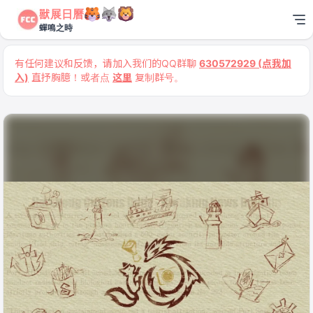
獸展日曆
蟬鳴之時
有任何建议和反馈，请加入我们的QQ群聊
630572929 (点我加
入)
直抒胸臆！或者点
这里
复制群号。