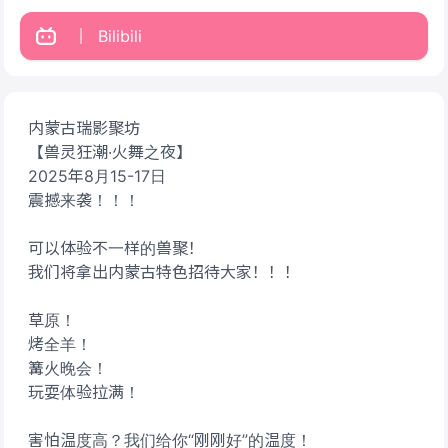
Bilibili
内蒙古瑞影聚坊
【兽灵狂潮·火舞之夜】
2025年8月15-17日
震撼来袭！！！
可以体验不一样的兽聚！
我们将拿出内蒙古特色招待大家！！！
草原！
烤全羊！
篝火晚会！
玩耍体验拉满！
害怕温度高？我们给你“刚刚好”的温度！