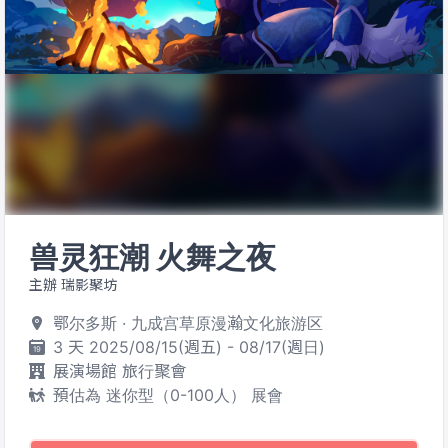
兽灵狂潮 火舞之夜
主辦 瑞影聚坊
鄂尔多斯 · 九成宫草原漫瀚文化旅游区
3 天 2025/08/15(週五) - 08/17(週日)
展演場館 旅行聚會
預估為 迷你型（0-100人） 展會