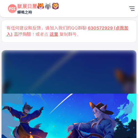
獸展日曆
蟬鳴之時
有任何建议和反馈，请加入我们的QQ群聊
630572929 (点我加
入)
直抒胸臆！或者点
这里
复制群号。