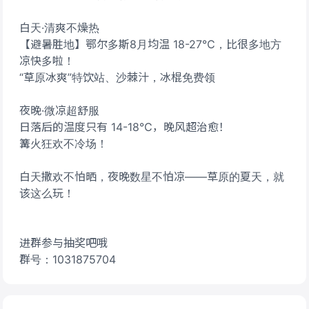
白天·清爽不燥热
【避暑胜地】鄂尔多斯8月均温 18-27℃，比很多地方
凉快多啦！
“草原冰爽”特饮站、沙棘汁，冰棍免费领
夜晚·微凉超舒服
日落后的温度只有 14-18℃，晚风超治愈！
篝火狂欢不冷场！
白天撒欢不怕晒，夜晚数星不怕凉——草原的夏天，就
该这么玩！
进群参与抽奖吧哦
群号：1031875704