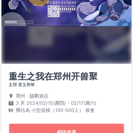
重生之我在郑州开兽聚
主辦 重生兽聚
郑州 · 喆鹏酒店
3 天 2024/02/15(週四) - 02/17(週六)
預估為 小型規模（100-500人） 展會
前往信源