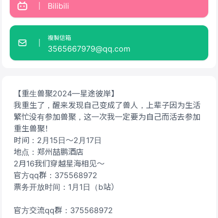
Bilibili
複製信箱
3565667979@qq.com
【重生兽聚2024—星途彼岸】
我重生了，醒来发现自己变成了兽人，上辈子因为生活
繁忙没有参加兽聚，这一次我一定要为自己而活去参加
重生兽聚！
时间：2月15日～2月17日
地点：郑州喆鹏酒店
2月16我们穿越星海相见～
官方qq群：375568972
票务开放时间：1月1日（b站）
官方交流qq群：375568972