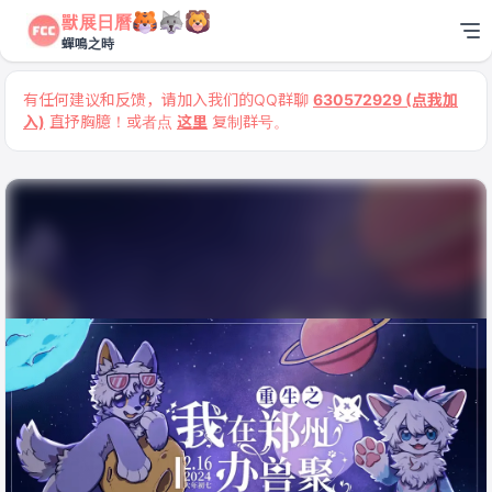
獸展日曆
蟬鳴之時
有任何建议和反馈，请加入我们的QQ群聊
630572929 (点我加
入)
直抒胸臆！或者点
这里
复制群号。