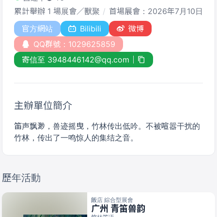
累計舉辦 1 場展會／獸聚
首場展會：2026年7月10日
官方網站
Bilibili
微博
QQ群號：1029625859
寄信至 3948446142@qq.com
主辦單位簡介
笛声飘渺，兽迹摇曳，竹林传出低吟。不被喧嚣干扰的
竹林，传出了一鸣惊人的集结之音。
歷年活動
飯店 綜合型展會
广州 青笛兽韵