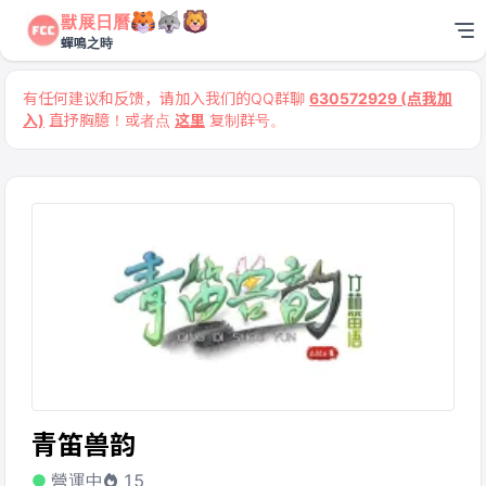
獸展日曆
蟬鳴之時
有任何建议和反馈，请加入我们的QQ群聊
630572929 (点我加
入)
直抒胸臆！或者点
这里
复制群号。
青笛兽韵
營運中
15