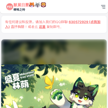
獸展日曆
蟬鳴之時
有任何建议和反馈，请加入我们的QQ群聊
630572929 (点我加
入)
直抒胸臆！或者点
这里
复制群号。