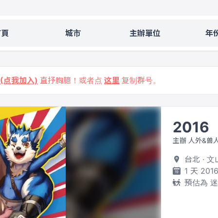
首頁
城市
主辦單位
年
9 (点我加入)
直抒胸臆！或者点
这里
复制群号。
2016
主辦 人外&兽人
台北 · 
1 天 201
預估為 迷