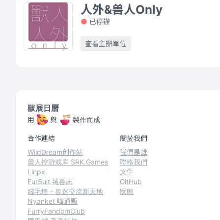
人外&兽人Only
已停辦
查看主辦單位
獸展日曆
用
與
製作而成
合作連結
關於我們
WildDream创作站
我們是誰
兽人控游戏库 SRK.Games
聯絡我們
Linpx
文件
FurSuit 绒兽志
GitHub
绒毛墙 - 兽迷交流新天地
狀態
Nyanket 喵通贩
FurryFandomClub