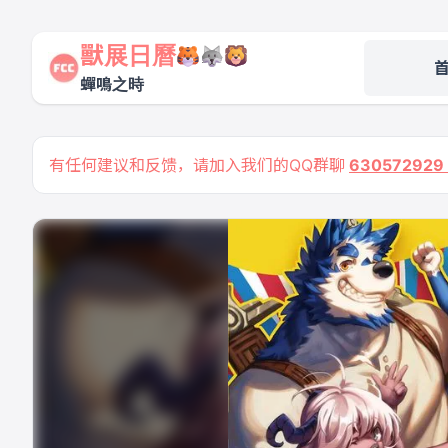
獸展日曆
蟬鳴之時
有任何建议和反馈，请加入我们的QQ群聊
63057292