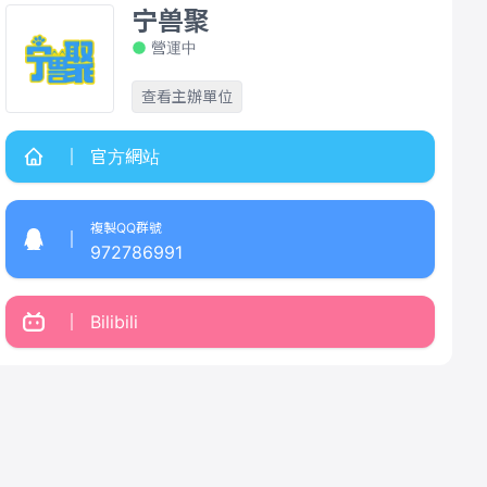
宁兽聚
營運中
查看主辦單位
官方網站
複製QQ群號
972786991
Bilibili