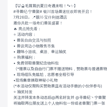
【🦊🔮毛茸茸的夏日奇遇来啦！🐾✨】
#寻兽纪·宁兽聚# 银川首场兽迷狂欢即将开启！
7月26日，📍银川·宝什利德酒店
邀你共赴一场奇幻兽装盛宴！
🔥 亮点抢先看：
⭐ 活动内容：
• 兽装自由交流与拍照
• 兽设周边小物贩售市集
• 趣味小游戏、桌游、幸运抽奖
⭐ 购票福利：
• 免费领取兽聚纪念物料包
（*赠票以及自由行门票不赠送物料，赞助票与普通票
• 现场组队免尴尬，志愿者全程引导
•现场集章换取神秘小礼物
(*本活动仅限购买赞助票且有活动手册的小伙伴参与)
⭐ 抽奖转发
关注并转发本条动态后@两名好友并 @寻兽纪丶宁兽聚
将抽取两位朋友送上个人物料包一份或者兽聚门票一张