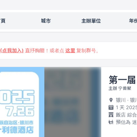
首頁
城市
主辦單位
年
9 (点我加入)
直抒胸臆！或者点
这里
复制群号。
第一届
主辦 宁兽聚
银川 · 
1 天 202
飯店 綜
預估為 迷