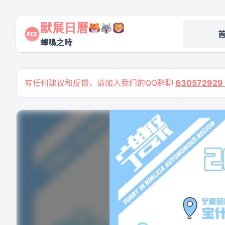
獸展日曆
蟬鳴之時
有任何建议和反馈，请加入我们的QQ群聊
63057292