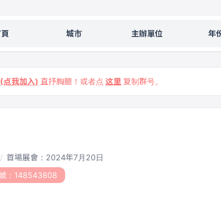
首頁
城市
主辦單位
年
9 (点我加入)
直抒胸臆！或者点
这里
复制群号。
首場展會：2024年7月20日
號：148543808