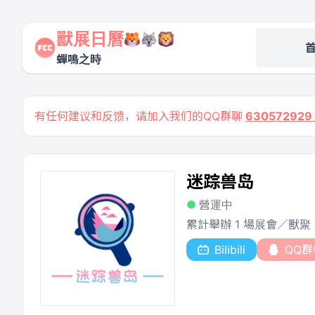
獸展日曆
蟬鳴之時
有任何建议和反馈，请加入我们的QQ群聊
63057292
迷踪兽岛
營運中
累計舉辦 1 場展會／獸聚
Bilibili
QQ群