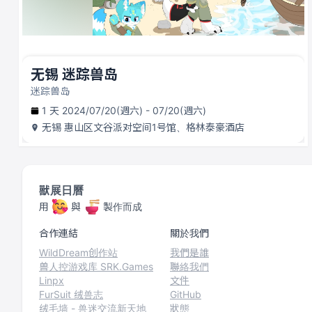
无锡 迷踪兽岛
迷踪兽岛
1 天 2024/07/20(週六) - 07/20(週六)
无锡
惠山区文谷派对空间1号馆、格林泰豪酒店
獸展日曆
用
與
製作而成
合作連結
關於我們
WildDream创作站
我們是誰
兽人控游戏库 SRK.Games
聯絡我們
Linpx
文件
FurSuit 绒兽志
GitHub
绒毛墙 - 兽迷交流新天地
狀態