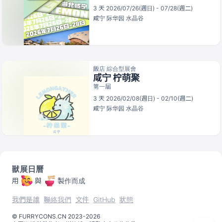
3 天 2026/07/26(週日) - 07/28(週二)
咸宁
际华园 水晶谷
飯店 綜合型展會
咸宁 柠萌聚
第一届
3 天 2026/02/08(週日) - 02/10(週二)
咸宁
际华园 水晶谷
獸展日曆
用
與
製作而成
我們是誰
聯絡我們
文件
GitHub
狀態
©️
FURRYCONS.CN
2023
-
2026