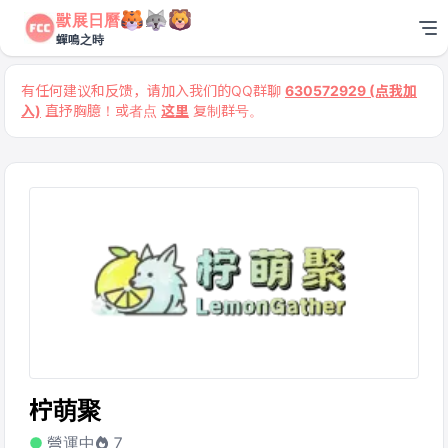
獸展日曆
蟬鳴之時
有任何建议和反馈，请加入我们的QQ群聊
630572929 (点我加
入)
直抒胸臆！或者点
这里
复制群号。
柠萌聚
營運中
7