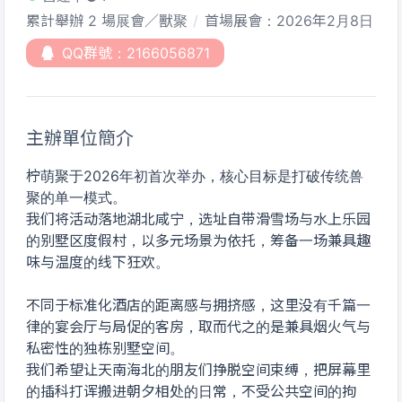
累計舉辦 2 場展會／獸聚
首場展會：2026年2月8日
QQ群號：2166056871
主辦單位簡介
柠萌聚于2026年初首次举办，核心目标是打破传统兽
聚的单一模式。
我们将活动落地湖北咸宁，选址自带滑雪场与水上乐园
的别墅区度假村，以多元场景为依托，筹备一场兼具趣
味与温度的线下狂欢。
不同于标准化酒店的距离感与拥挤感，这里没有千篇一
律的宴会厅与局促的客房，取而代之的是兼具烟火气与
私密性的独栋别墅空间。
我们希望让天南海北的朋友们挣脱空间束缚，把屏幕里
的插科打诨搬进朝夕相处的日常，不受公共空间的拘