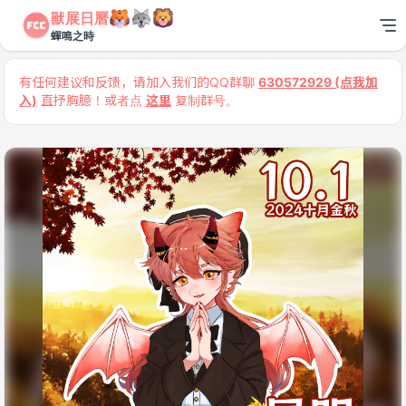
獸展日曆
蟬鳴之時
有任何建议和反馈，请加入我们的QQ群聊
630572929 (点我加
入)
直抒胸臆！或者点
这里
复制群号。