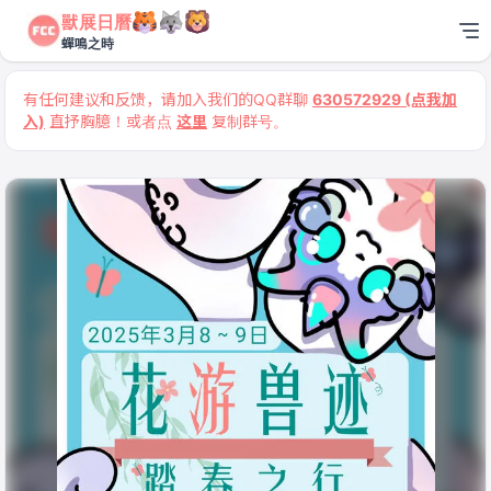
獸展日曆
蟬鳴之時
有任何建议和反馈，请加入我们的QQ群聊
630572929 (点我加
入)
直抒胸臆！或者点
这里
复制群号。