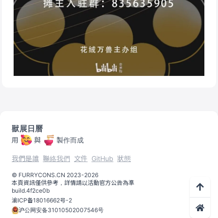
獸展日曆
用
與
製作而成
我們是誰
聯絡我們
文件
GitHub
狀態
©️
FURRYCONS.CN
2023
-
2026
本頁資訊僅供參考，詳情請以活動官方公告為準
build.
4f2ce0b
渝ICP备18016662号-2
沪公网安备31010502007546号