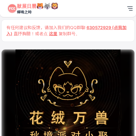
獸展日曆
蟬鳴之時
有任何建议和反馈，请加入我们的QQ群聊
630572929 (点我加
入)
直抒胸臆！或者点
这里
复制群号。