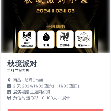
秋境派对
主辦 花绒万兽
南昌 · 旭辉Cmall
2 天 2024/11/02(週六) - 11/03(週日)
展演場館 主題同好聚
預估為 迷你型（0-100人） 展會