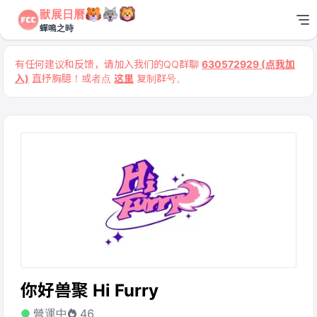
獸展日曆
蟬鳴之時
有任何建议和反馈，请加入我们的QQ群聊
630572929 (点我加
入)
直抒胸臆！或者点
这里
复制群号。
你好兽聚 Hi Furry
營運中
46