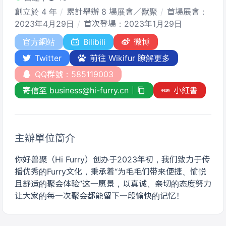
創立於 4 年
累計舉辦 8 場展會／獸聚
首場展會：
2023年4月29日
首次登場：2023年1月29日
官方網站
Bilibili
微博
Twitter
前往 Wikifur 瞭解更多
QQ群號：585119003
寄信至 business@hi-furry.cn
小紅書
主辦單位簡介
你好兽聚（Hi Furry）创办于2023年初，我们致力于传
播优秀的Furry文化，秉承着“为毛毛们带来便捷、愉悦
且舒适的聚会体验”这一愿景，以真诚、亲切的态度努力
让大家的每一次聚会都能留下一段愉快的记忆！