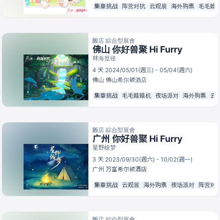
集章挑战
阵营对抗
云观展
海外购票
毛毛娃
飯店 綜合型展會
佛山 你好兽聚 Hi Furry
林海觅径
4 天 2024/05/01(週三) - 05/04(週六)
佛山
佛山希尔顿酒店
集章挑战
毛毛娃娃机
夜场派对
海外购票
云
飯店 綜合型展會
广州 你好兽聚 Hi Furry
星野绘梦
3 天 2023/09/30(週六) - 10/02(週一)
广州
万富希尔顿酒店
集章挑战
云观展
海外购票
夜场派对
阵营对
飯店 綜合型展會