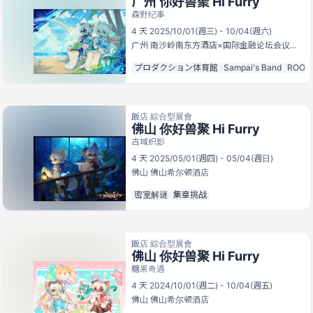
广州 你好兽聚 Hi Furry
森野纪事
4 天 2025/10/01(週三) - 10/04(週六)
广州
南沙岭南东方酒店×国际金融论坛会议中心
プロダクション体育館
Sampai's Band
ROOF
飯店 綜合型展會
佛山 你好兽聚 Hi Furry
古域织影
4 天 2025/05/01(週四) - 05/04(週日)
佛山
佛山希尔顿酒店
密室解谜
集章挑战
飯店 綜合型展會
佛山 你好兽聚 Hi Furry
糖果奇遇
4 天 2024/10/01(週二) - 10/04(週五)
佛山
佛山希尔顿酒店