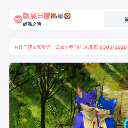
獸展日曆
蟬鳴之時
有任何建议和反馈，请加入我们的QQ群聊
63057292