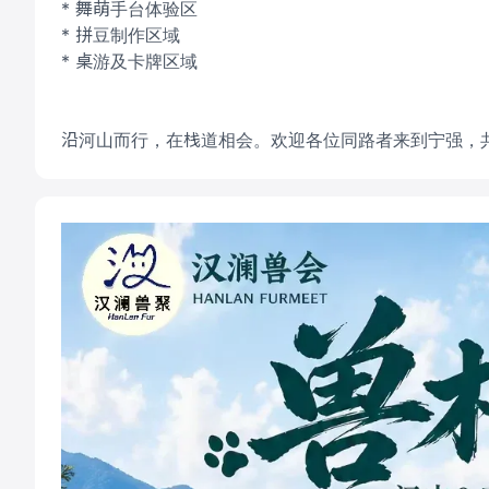
* 舞萌手台体验区
* 拼豆制作区域
* 桌游及卡牌区域
沿河山而行，在栈道相会。欢迎各位同路者来到宁强，