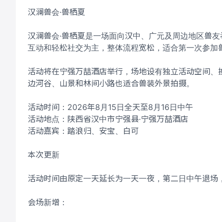
汉澜兽会·兽栖夏
汉澜兽会·兽栖夏是一场面向汉中、广元及周边地区兽
互动和轻松社交为主，整体流程宽松，适合第一次参加
活动将在宁强万喆酒店举行，场地设有独立活动空间、
边河谷、山景和林间小路也适合兽装外景拍摄。
活动时间：2026年8月15日全天至8月16日中午
活动地点：陕西省汉中市宁强县·宁强万喆酒店
活动嘉宾：踏浪归、安宝、白可
本次更新
活动时间由原定一天延长为一天一夜，第二日中午退场
会场新增：