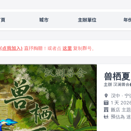
首頁
城市
主辦單位
年
9 (点我加入)
直抒胸臆！或者点
这里
复制群号。
兽栖夏
主辦 汉澜兽会
汉中 · 
1 天 202
飯店 主
預估為 迷