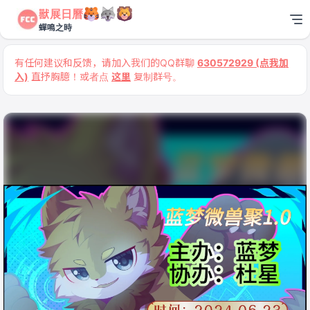
獸展日曆
蟬鳴之時
有任何建议和反馈，请加入我们的QQ群聊
630572929 (点我加
入)
直抒胸臆！或者点
这里
复制群号。