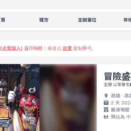
首頁
城市
主辦單位
年
9 (点我加入)
直抒胸臆！或者点
这里
复制群号。
冒險盛
主辦 以茶會毛
高雄 · 
2 天 202
展演場館
預估為 中