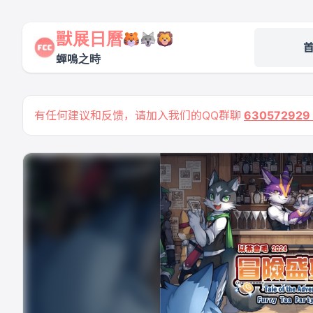
獸展日曆
蟬鳴之時
有任何建议和反馈，请加入我们的QQ群聊
63057292