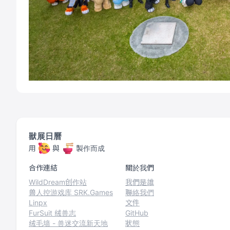
獸展日曆
用
與
製作而成
合作連結
關於我們
WildDream创作站
我們是誰
兽人控游戏库 SRK.Games
聯絡我們
Linpx
文件
FurSuit 绒兽志
GitHub
绒毛墙 - 兽迷交流新天地
狀態