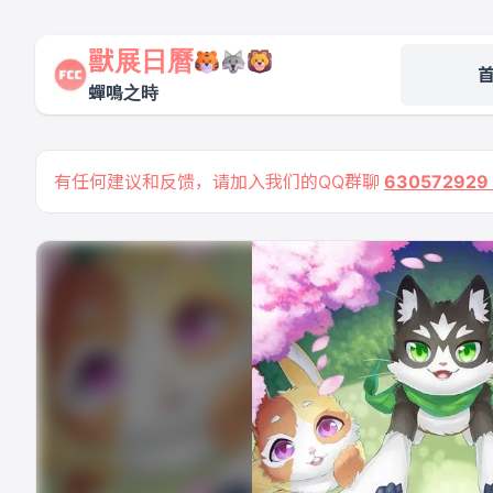
獸展日曆
蟬鳴之時
有任何建议和反馈，请加入我们的QQ群聊
63057292