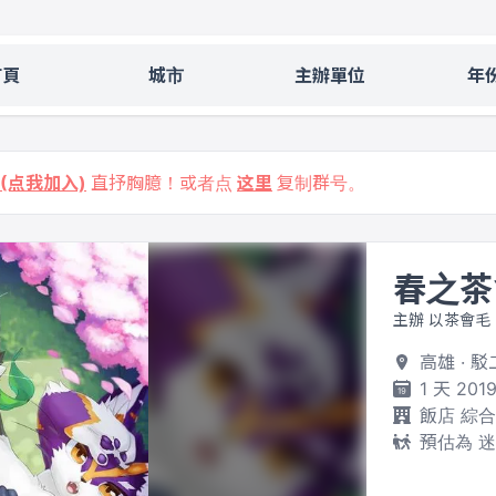
首頁
城市
主辦單位
年
9 (点我加入)
直抒胸臆！或者点
这里
复制群号。
春之茶
主辦 以茶會毛
高雄 ·
1 天 201
飯店 綜
預估為 迷