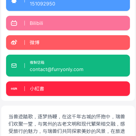
151092950
Bilibili
微博
複製信箱
contact@furryonly.com
小紅書
当兽迹踏歌，逐梦扬鞭，在这千年古城的怀抱中，瑞兽
们欢聚一堂，与常州的古老文明和现代繁荣相交融，感
受旅行的魅力，与瑞兽们共同探索美妙的风景，在旅途