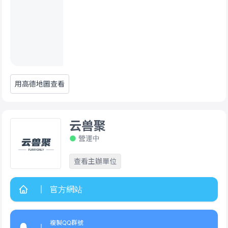
用高德地圖查看
云兽聚
營運中
查看主辦單位
官方網站
複製QQ群號