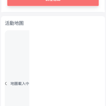
活動地圖
地圖載入中