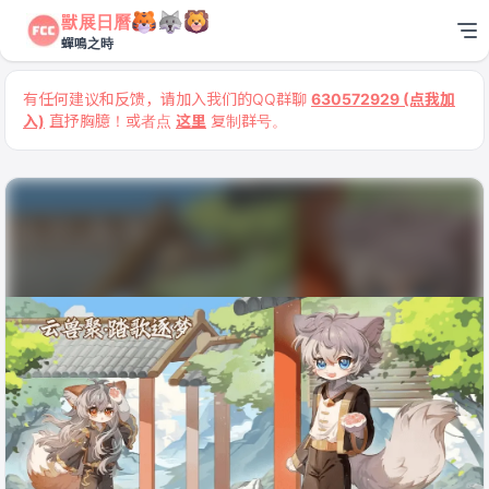
獸展日曆
蟬鳴之時
有任何建议和反馈，请加入我们的QQ群聊
630572929 (点我加
入)
直抒胸臆！或者点
这里
复制群号。