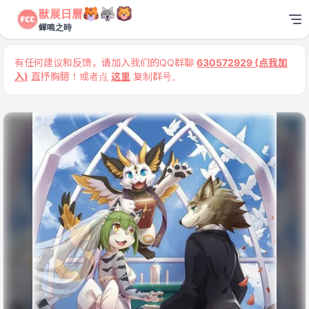
獸展日曆
蟬鳴之時
有任何建议和反馈，请加入我们的QQ群聊
630572929 (点我加
入)
直抒胸臆！或者点
这里
复制群号。