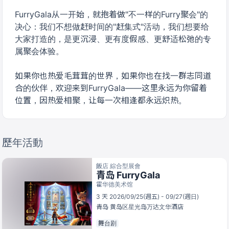
FurryGala从一开始，就抱着做"不一样的Furry聚会"的
决心：我们不想做赶时间的"赶集式"活动，我们想要给
大家打造的，是更沉浸、更有度假感、更舒适松弛的专
属聚会体验。
如果你也热爱毛茸茸的世界，如果你也在找一群志同道
合的伙伴，欢迎来到FurryGala——这里永远为你留着
位置，因热爱相聚，让每一次相逢都永远炽热。
歷年活動
飯店 綜合型展會
青岛 FurryGala
霍华德美术馆
3 天 2026/09/25(週五) - 09/27(週日)
青岛
黄岛区星光岛万达文华酒店
舞台剧