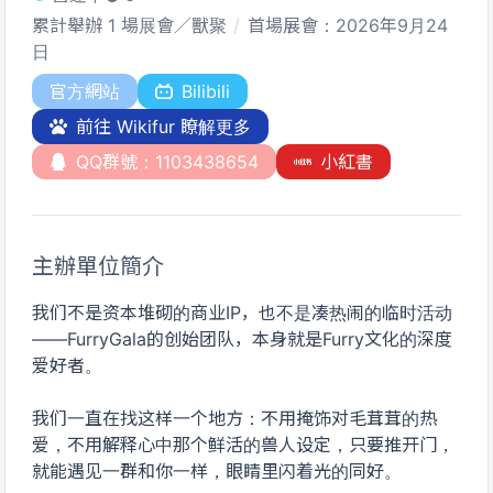
累計舉辦 1 場展會／獸聚
首場展會：2026年9月24
日
官方網站
Bilibili
前往 Wikifur 瞭解更多
QQ群號：1103438654
小紅書
主辦單位簡介
我们不是资本堆砌的商业IP，也不是凑热闹的临时活动
——FurryGala的创始团队，本身就是Furry文化的深度
爱好者。
我们一直在找这样一个地方：不用掩饰对毛茸茸的热
爱，不用解释心中那个鲜活的兽人设定，只要推开门，
就能遇见一群和你一样，眼睛里闪着光的同好。