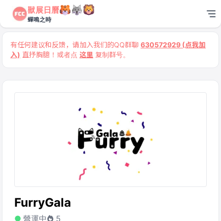
獸展日曆
蟬鳴之時
有任何建议和反馈，请加入我们的QQ群聊
630572929 (点我加
入)
直抒胸臆！或者点
这里
复制群号。
FurryGala
營運中
5