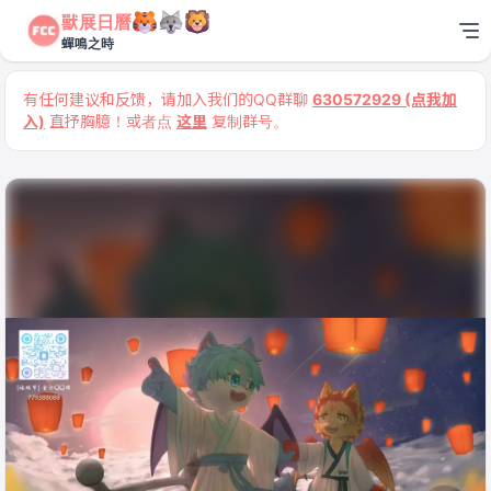
獸展日曆
蟬鳴之時
有任何建议和反馈，请加入我们的QQ群聊
630572929 (点我加
入)
直抒胸臆！或者点
这里
复制群号。