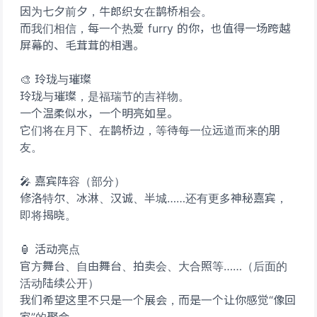
因为七夕前夕，牛郎织女在鹊桥相会。
而我们相信，每一个热爱 furry 的你，也值得一场跨越
屏幕的、毛茸茸的相遇。
🎨 玲珑与璀璨
玲珑与璀璨，是福瑞节的吉祥物。
一个温柔似水，一个明亮如星。
它们将在月下、在鹊桥边，等待每一位远道而来的朋
友。
🎤 嘉宾阵容（部分）
修洛特尔、冰淋、汉诚、半城……还有更多神秘嘉宾，
即将揭晓。
🏮 活动亮点
官方舞台、自由舞台、拍卖会、大合照等……（后面的
活动陆续公开）
我们希望这里不只是一个展会，而是一个让你感觉“像回