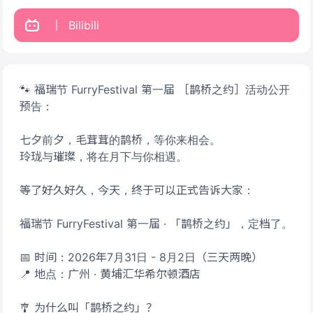
Bilibili
🐾 福瑞节 FurryFestival 第一届 ［鹊桥之约］活动公开
预告：
七夕前夕，毛茸茸的鹊桥，等你来相会。
玲珑与璀璨，将在月下与你相遇。
等了好久好久，今天，终于可以正式告诉大家：
福瑞节 FurryFestival 第一届 · 「鹊桥之约」，定档了。
📅 时间：2026年7月31日 - 8月2日（三天两晚）
📍 地点：广州 · 黄埔汇华希尔顿酒店
🎐 为什么叫「鹊桥之约」？