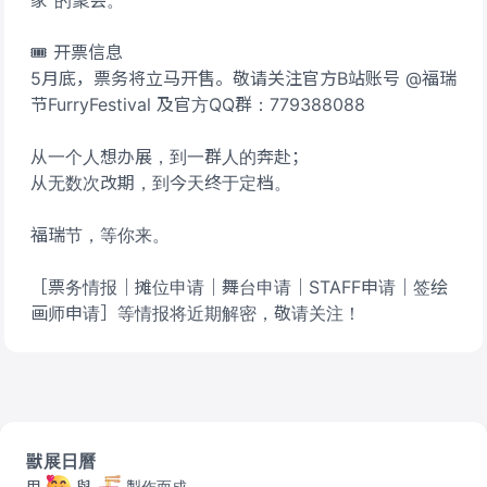
家”的聚会。
🎟 开票信息
5月底，票务将立马开售。敬请关注官方B站账号 @福瑞
节FurryFestival ​及官方QQ群：779388088
从一个人想办展，到一群人的奔赴；
从无数次改期，到今天终于定档。
福瑞节，等你来。
［票务情报｜摊位申请｜舞台申请｜STAFF申请｜签绘
画师申请］等情报将近期解密，敬请关注！
獸展日曆
用
與
製作而成