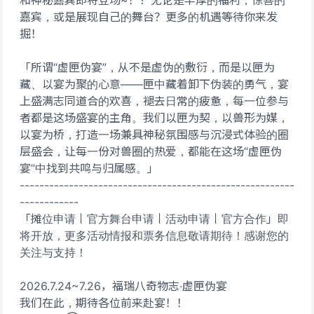
和神秘嘉宾即将登场~！？无论是丰厚的福利，惊喜的
嘉宾，或是展现自己的舞台？更多的机遇等待你来发
掘！
「所谓“虚匣伪宴”，从不是虚伪的敷衍，而是以匣为
藏、以宴为聚的心意——匣中藏着卸下伪装的勇气，宴
上盛满志同道合的欢喜，褪去日常的疲惫，每一位参与
者都是这场盛宴的主角。我们以匣为契，以兽形为媒，
以宴为桥，打造一场兼具神秘氛围感与沉浸式体验的圈
层盛会，让每一份对兽圈的热爱，都能在这场“虚匣伪
宴”中找到共鸣与归属感。」
--------------------------------------------------------
------------
「摊位申请丨官方舞台申请丨活动申请丨官方合作」即
将开放，更多活动情报和票务信息敬请期待！感谢您的
关注与支持！
2026.7.24~7.26，福瑞八奇物志·虚匣伪宴
我们在此，期待各位前来赴宴！！