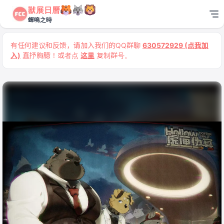
獸展日曆
蟬鳴之時
有任何建议和反馈，请加入我们的QQ群聊
630572929 (点我加
入)
直抒胸臆！或者点
这里
复制群号。