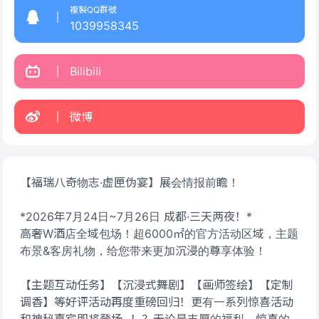
複製QQ群號
1039958345
Bilibili
微博
【福瑞八奇物志·虚匣伪宴】展会情报前瞻！
*2026年7月24日~7月26日 成都·三天两夜！*
高奢W酒店全域包场！超6000㎡的官方活动区域，主题
布景&客房礼物，给您带来更加沉浸的尊享体验！
【主题互动任务】【沉浸式舞剧】【画师签绘】【定制
调香】等好评活动再度重磅回归！更有一系列惊喜活动