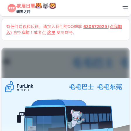
獸展日曆
蟬鳴之時
有任何建议和反馈，请加入我们的QQ群聊
630572929 (点我加
入)
直抒胸臆！或者点
这里
复制群号。