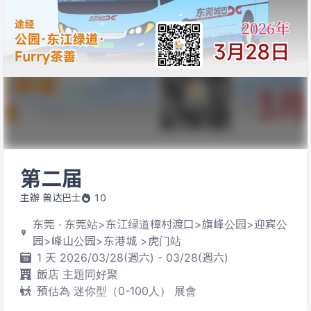
第二届
主辦 兽达巴士
10
东莞 · 东莞站>东江绿道樟村渡口>旗峰公园>迎宾公
园>峰山公园>东港城 >虎门站
1 天 2026/03/28(週六) - 03/28(週六)
飯店 主題同好聚
預估為 迷你型（0-100人） 展會