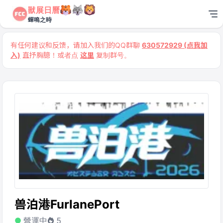
獸展日曆
蟬鳴之時
有任何建议和反馈，请加入我们的QQ群聊
630572929 (点我加
入)
直抒胸臆！或者点
这里
复制群号。
兽泊港FurlanePort
營運中
5