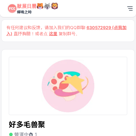
獸展日曆
蟬鳴之時
有任何建议和反馈，请加入我们的QQ群聊
630572929 (点我加
入)
直抒胸臆！或者点
这里
复制群号。
好多毛兽聚
營運中
1