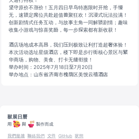
天通行特权！
坚守原价不涨价！五月四日早鸟特惠限时开抢，手慢
无，速锁定席位共赴超值兽聚狂欢！沉浸式玩法拉满！
创新剧情式任务互动，与故事主角一同解锁剧情；趣味
收集小游戏与惊喜奖励，每一步探索都有新收获！
酒店场地成本高昂，我们压到极致让利打造超奢体验！
本次活动选址星级酒店，楼下即是步行街核心景区与繁
华商场，购物、美食、打卡无缝衔接！
举办时间：2025年7月18日至7月20日
举办地点：山东省济南市槐荫区美悦云禧酒店
獸展日曆
用
與
製作而成
我們是誰
聯絡我們
文件
GitHub
狀態