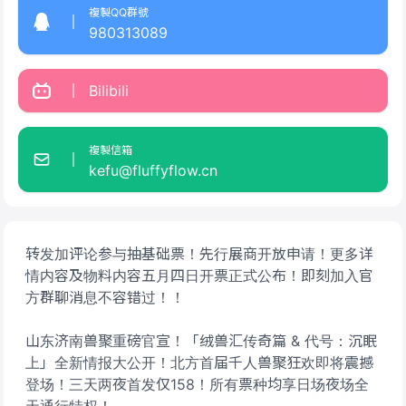
複製QQ群號
980313089
Bilibili
複製信箱
kefu@fluffyflow.cn
转发加评论参与抽基础票！先行展商开放申请！更多详
情内容及物料内容五月四日开票正式公布！即刻加入官
方群聊消息不容错过！！
山东济南兽聚重磅官宣！「绒兽汇传奇篇 & 代号：沉眠
上」全新情报大公开！北方首届千人兽聚狂欢即将震撼
登场！三天两夜首发仅158！所有票种均享日场夜场全