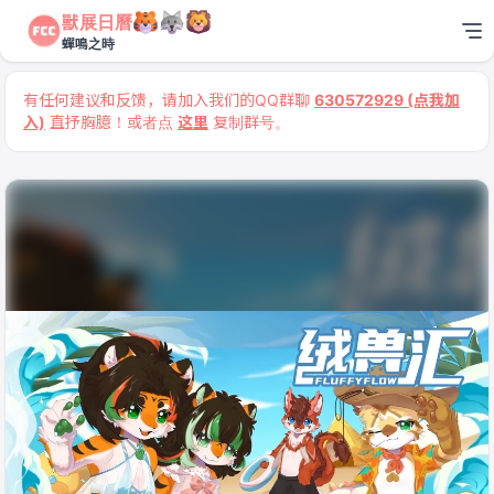
獸展日曆
蟬鳴之時
有任何建议和反馈，请加入我们的QQ群聊
630572929 (点我加
入)
直抒胸臆！或者点
这里
复制群号。