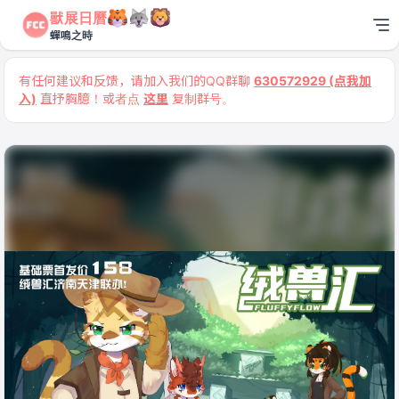
獸展日曆
蟬鳴之時
有任何建议和反馈，请加入我们的QQ群聊
630572929 (点我加
入)
直抒胸臆！或者点
这里
复制群号。