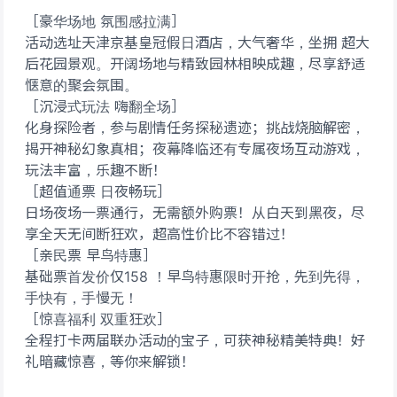
［豪华场地 氛围感拉满］
活动选址天津京基皇冠假日酒店，大气奢华，坐拥 超大
后花园景观。开阔场地与精致园林相映成趣，尽享舒适
惬意的聚会氛围。
［沉浸式玩法 嗨翻全场］
化身探险者，参与剧情任务探秘遗迹；挑战烧脑解密，
揭开神秘幻象真相；夜幕降临还有专属夜场互动游戏，
玩法丰富，乐趣不断！
［超值通票 日夜畅玩］
日场夜场一票通行，无需额外购票！从白天到黑夜，尽
享全天无间断狂欢，超高性价比不容错过！
［亲民票 早鸟特惠］
基础票首发价仅158 ！早鸟特惠限时开抢，先到先得，
手快有，手慢无！
［惊喜福利 双重狂欢］
全程打卡两届联办活动的宝子，可获神秘精美特典！好
礼暗藏惊喜，等你来解锁！