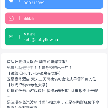
980313089
Bilibili
複製信箱
kefu@fluffyflow.cn
首届环渤海大联合 酒店式兽聚来啦！
免票活动进行中！！票务预购已开启！
【绒兽汇FluffyFlow&魔光觉醒】
五星豪华酒店 双人三天两夜998含法式早餐即刻入住！
【炫光律动vs赤色大潮】
对抗式任务小游戏设计 多结局微剧情 让兽聚不止于聚
～
是沉浸在蒸汽波的时尚节拍之中，还是在暗影庇佑下享