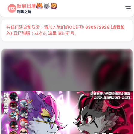
獸展日曆
蟬鳴之時
有任何建议和反馈，请加入我们的QQ群聊
630572929 (点我加
入)
直抒胸臆！或者点
这里
复制群号。