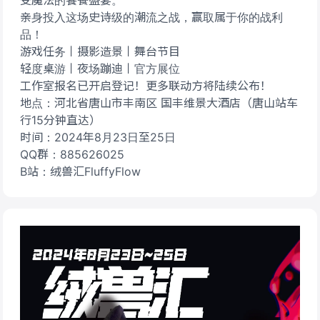
受魔法的饕餮盛宴。
亲身投入这场史诗级的潮流之战，赢取属于你的战利
品！
游戏任务丨摄影造景丨舞台节目
轻度桌游丨夜场蹦迪丨官方展位
工作室报名已开启登记！更多联动方将陆续公布！
地点：河北省唐山市丰南区 国丰维景大酒店（唐山站车
行15分钟直达）
时间：2024年8月23日至25日
QQ群：885626025
B站：绒兽汇FluffyFlow