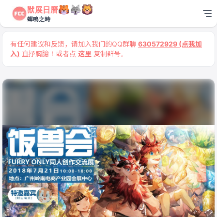
獸展日曆
蟬鳴之時
有任何建议和反馈，请加入我们的QQ群聊
630572929 (点我加
入)
直抒胸臆！或者点
这里
复制群号。