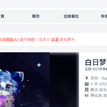
首頁
城市
主辦單位
年
9 (点我加入)
直抒胸臆！或者点
这里
复制群号。
白日梦
主辦 白日梦兽
苏州 · 
2 天 202
飯店 綜
預估為 迷