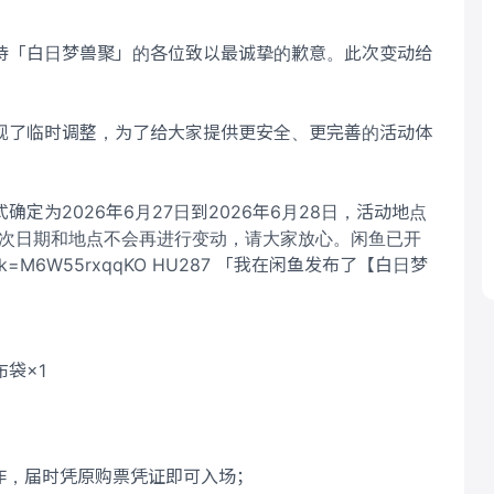
待「白日梦兽聚」的各位致以最诚挚的歉意。此次变动给
。
现了临时调整，为了给大家提供更安全、更完善的活动体
为2026年6月27日到2026年6月28日，活动地点
)，本次日期和地点不会再进行变动，请大家放心。闲鱼已开
K?tk=M6W55rxqqKO HU287 「我在闲鱼发布了【白日梦
袋×1
作，届时凭原购票凭证即可入场；