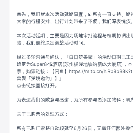
首先，我们就本次活动延期事宜，向所有一直支持、期
大家的行程安排、出行计划带来了不便，我们深表愧疚
本次活动延期，主要是因为场地审批流程与档期协调出
验，我们最终决定调整活动时间。
经过多轮沟通与确认，「白日梦兽聚」的活动日期已正式确定
确定为Super8·悦酒店(苏州板泾地铁站新屹大厦店
票，购票链接：【闲鱼】https://m.tb.cn/h.Rb8pB8
兽聚「梦境邀约」】」
点击链接直接打开。
为表达我们的歉意与感谢，为所有参与者添加物料：帆布
关于已购票的处理方式：
所有已购门票将自动顺延至6月26日，无需任何额外操