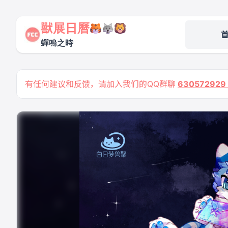
獸展日曆
蟬鳴之時
有任何建议和反馈，请加入我们的QQ群聊
63057292