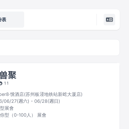
份表
兽聚
11
Super8·悦酒店(苏州板泾地铁站新屹大厦店)
6/06/27(週六) - 06/28(週日)
合型展會
你型（0-100人） 展會