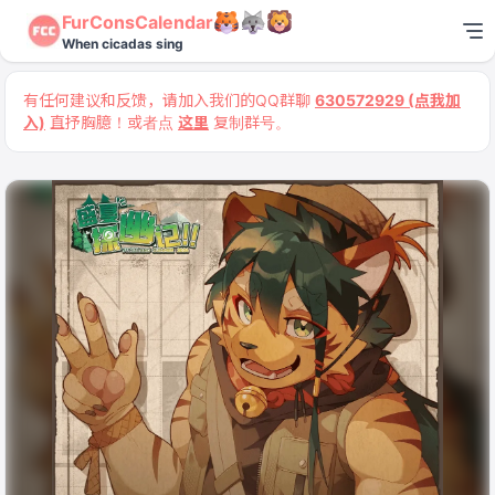
FurConsCalendar
When cicadas sing
有任何建议和反馈，请加入我们的QQ群聊
630572929 (点我加
入)
直抒胸臆！或者点
这里
复制群号。