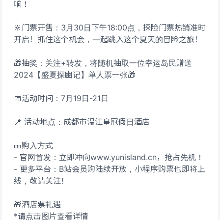
响！
🔆门票开售：3月30日下午18:00点，探险门票热销准时
开启！抓住这个机会，一起跳入这个夏天的冒险之旅！
🎁抽奖：关注+转发，将随机抽取一位幸运岛民赠送
2024【盛夏探幽记】单人票一张🎁
📅活动时间：7月19日-21日
📍 活动地点：成都市温江皇冠假日酒店
🎫购入方式
- 官网首发：立即冲向www.yunisland.cn，抢占先机！
- 更多平台：B站会员购陆续开放，小程序购票也即将上
线，敬请关注！
🎁酒店票礼遇
*请点击图片查看详情