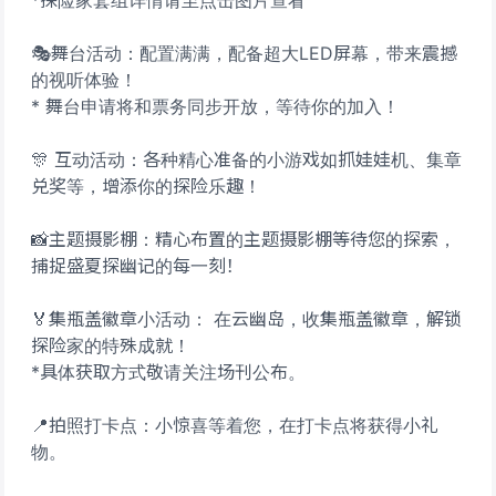
*探险家套组详情请至点击图片查看
🎭舞台活动：配置满满，配备超大LED屏幕，带来震撼
的视听体验！
* 舞台申请将和票务同步开放，等待你的加入！
🎊 互动活动：各种精心准备的小游戏如抓娃娃机、集章
兑奖等，增添你的探险乐趣！
📸主题摄影棚：精心布置的主题摄影棚等待您的探索，
捕捉盛夏探幽记的每一刻！
🏅集瓶盖徽章小活动： 在云幽岛，收集瓶盖徽章，解锁
探险家的特殊成就！
*具体获取方式敬请关注场刊公布。
📍拍照打卡点：小惊喜等着您，在打卡点将获得小礼
物。