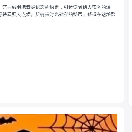
。蓝白绒羽携着被遗忘的约定，引迷途者踏入禁入的疆
等待着归人点燃。所有被时光封存的秘密，终将在这场跨