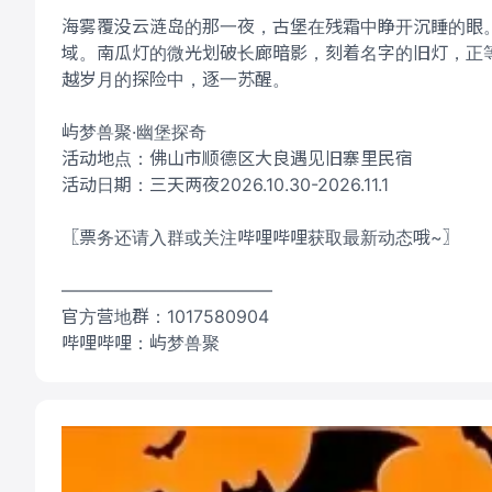
海雾覆没云涟岛的那一夜，古堡在残霜中睁开沉睡的眼
域。南瓜灯的微光划破长廊暗影，刻着名字的旧灯，正
越岁月的探险中，逐一苏醒。
屿梦兽聚·幽堡探奇
活动地点：佛山市顺德区大良遇见旧寨里民宿
活动日期：三天两夜2026.10.30-2026.11.1
〖票务还请入群或关注哔哩哔哩获取最新动态哦~〗
————————————
官方营地群：1017580904
哔哩哔哩：屿梦兽聚