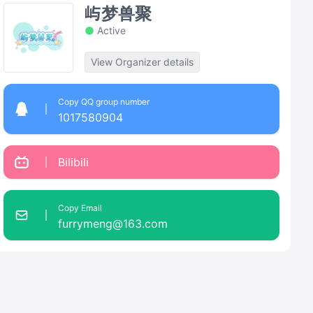
屿梦兽聚
Active
View Organizer details
Copy QQ group number
1017580904
Bilibili
Copy Email
furrymeng@163.com