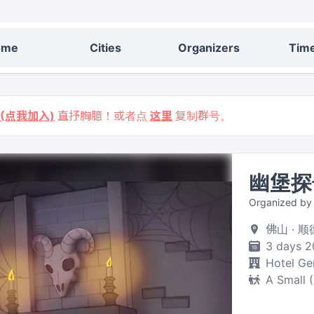
ome
Cities
Organizers
Time
9 (点我加入)
直抒胸臆！或者点
这里
复制群号。
幽堡探
Organized 
佛山 ·
3 days 2
Hotel Ge
A Small 