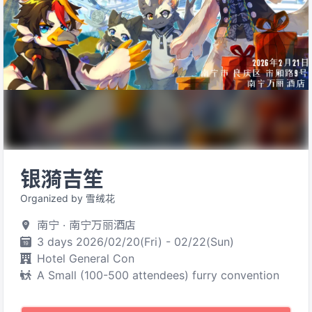
银漪吉笙
Organized by 雪绒花
南宁 · 南宁万丽酒店
3 days 2026/02/20(Fri) - 02/22(Sun)
Hotel General Con
A Small (100-500 attendees) furry convention