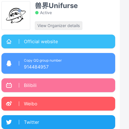
兽界Unifurse
Active
View Organizer details
Official website
Copy QQ group number
914484957
Bilibili
Weibo
Twitter