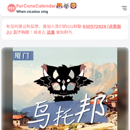
FurConsCalendar
When cicadas sing
有任何建议和反馈，请加入我们的QQ群聊
630572929 (点我加
入)
直抒胸臆！或者点
这里
复制群号。