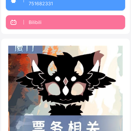
751682331
Bilibili