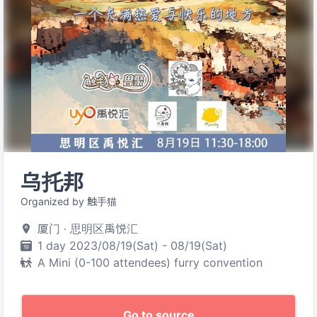
乌托邦
Organized by 触手猫
厦门 · 思明区禹悦汇
1 day 2023/08/19(Sat) - 08/19(Sat)
A Mini (0-100 attendees) furry convention
Go to source