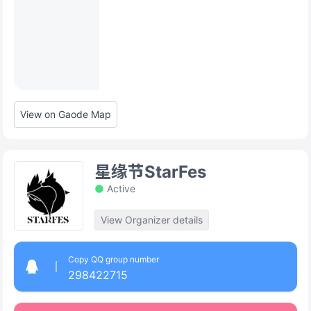
View on Gaode Map
星缘节StarFes
Active
View Organizer details
Copy QQ group number
298422715