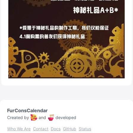
FurConsCalendar
Created by
and
developed
Who We Are
Contact
Docs
GitHub
Status