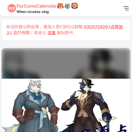
FurConsCalendar
When cicadas sing
有任何建议和反馈，请加入我们的QQ群聊
630572929 (点我加
入)
直抒胸臆！或者点
这里
复制群号。