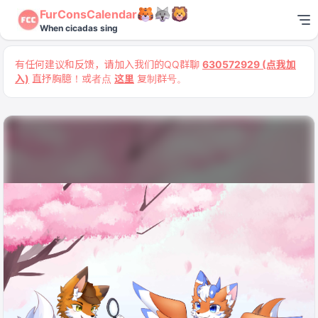
FurConsCalendar
When cicadas sing
有任何建议和反馈，请加入我们的QQ群聊
630572929 (点我加
入)
直抒胸臆！或者点
这里
复制群号。