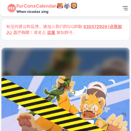
FurConsCalendar
When cicadas sing
有任何建议和反馈，请加入我们的QQ群聊
630572929 (点我加
入)
直抒胸臆！或者点
这里
复制群号。