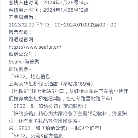
客栈入住时间：2024年1月26号14点
客栈离开时间：2024年1月28号12点
开票周期为：
2023.12.09下午13：00~2024.01.09凌晨00：00
售票渠道：
可通过官网：
https://www.seafur.cn/
微信公众号：
SeaFur海兽聚
跳转购票~
「SF02」地点信息：
上海大华虹桥假日酒店（星站路169号）
（地铁9号线七宝站5号口，从虹桥火车站下车的小伙伴
们推荐乘坐虹桥枢纽4路，在七莘路星站路下车）
「SF02」&「狛纳公馆」梦幻联动！
「狛纳公馆」精心为大家准备了主题限定物料，海量狛
币，还有更多礼品等你慢慢探索~
来「SF02」和「狛纳公馆」一起过个好年！
「SF02」交流&官方信息