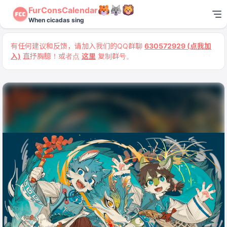
FurConsCalendar
When cicadas sing
有任何建议和反馈，请加入我们的QQ群聊
630572929 (点我加
入)
直抒胸臆！或者点
这里
复制群号。