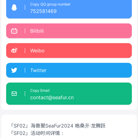
Copy QQ group number
752581469
Bilibili
Weibo
Twitter
Copy Email
contact@seafur.cn
「SF02」海兽聚SeaFur2024 格桑开·龙腾跃
「SF02」活动时间详情：