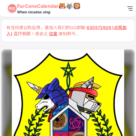
FurConsCalendar
When cicadas sing
有任何建议和反馈，请加入我们的QQ群聊
630572929 (点我加
入)
直抒胸臆！或者点
这里
复制群号。